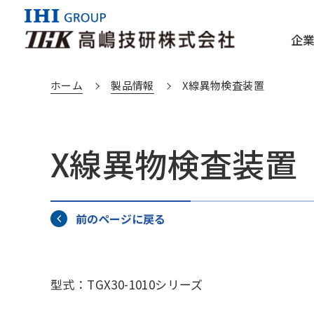
企
ホーム
製品情報
X線異物検査装置
企業情報TOP
製品情報TOP
X線異物検査装置
会社概要/電子公告
分野からさがす
健康経営
製品から
IHI
IHI検査
前のページに戻る
型式：TGX30-1010シリーズ