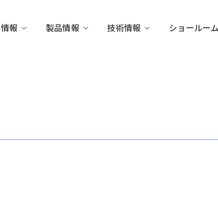
業情報
製品情報
技術情報
ショールー
さがす
代表メッセージ
検査項目からさがす
計測