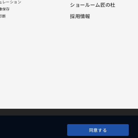
ュレーション
ショールーム匠の杜
像保存
採用情報
診断
同意する