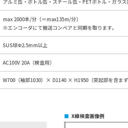
アルミ缶・ボトル缶・スチール缶・PETボトル・ガラ
max 2000本/分（＝max135m/分）
※エンコーダにて搬送コンベアと同期を取ります。
SUS球Φ2.5mm以上
AC100V 20A（検査用）
W700（袖部1030）× D1140 × H1950（突起部を含ま
X線検査画像例