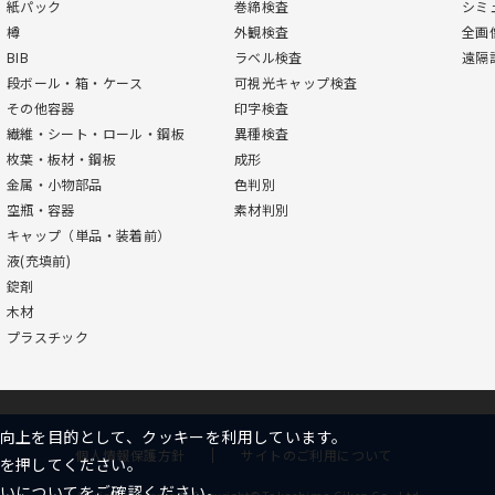
紙パック
巻締検査
シミ
樽
外観検査
全画
BIB
ラベル検査
遠隔
段ボール・箱・ケース
可視光キャップ検査
その他容器
印字検査
繊維・シート・ロール・鋼板
異種検査
枚葉・板材・鋼板
成形
金属・小物部品
色判別
空瓶・容器
素材判別
キャップ（単品・装着前）
液(充填前)
錠剤
木材
プラスチック
向上を目的として、クッキーを利用しています。
個人情報保護方針
サイトのご利用について
を押してください。
いについて
をご確認ください。