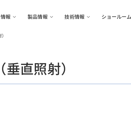
業情報
製品情報
技術情報
ショールー
射）
（垂直照射）
さがす
代表メッセージ
検査項目からさがす
計測