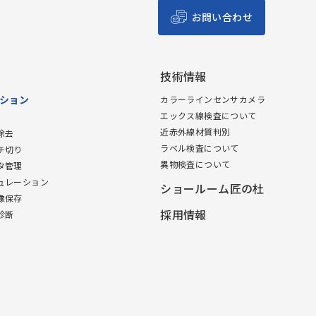
お問い合わせ
技術情報
ション
カラーラインセンサカメラ
エックス線検査について
近赤外線材質判別
除去
ラベル検査について
チ切り
異物検査について
タ管理
ュレーション
ショールーム匠の杜
像保存
採用情報
診断