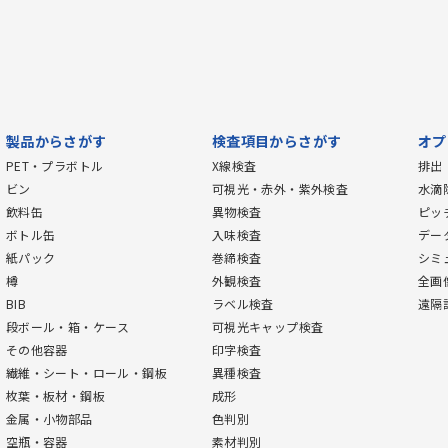
製品からさがす
検査項目からさがす
オプ
PET・プラボトル
X線検査
排出
ビン
可視光・赤外・紫外検査
水滴
飲料缶
異物検査
ピッ
ボトル缶
入味検査
デー
紙パック
巻締検査
シミ
樽
外観検査
全画
BIB
ラベル検査
遠隔
段ボール・箱・ケース
可視光キャップ検査
その他容器
印字検査
繊維・シート・ロール・鋼板
異種検査
枚葉・板材・鋼板
成形
金属・小物部品
色判別
空瓶・容器
素材判別