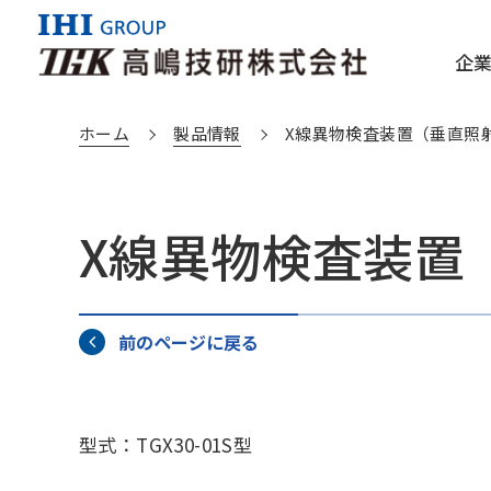
企
ホーム
製品情報
X線異物検査装置（垂直照
企業情報TOP
製品情報TOP
X線異物検査装置
会社概要/電子公告
分野からさがす
健康経営
製品から
IHI
IHI検査
前のページに戻る
型式：TGX30-01S型